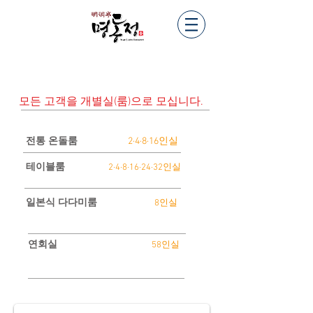
모든 고객을
개별실(룸)
으로 모십니다.
​전통 온돌룸
2·4·8·16인실
테이블룸
2·4·8·16·24·32인실
일본식 다다미룸
8인실
​연회실
58인실
IMG_0244